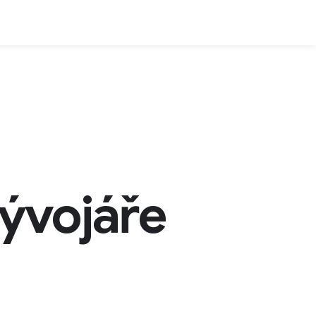
ývojáře