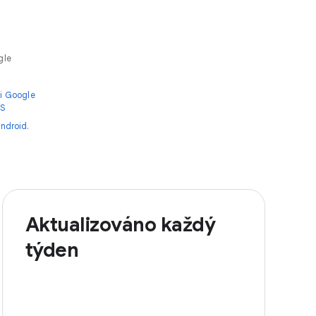
gle
i Google
OS
ndroid
.
Aktualizováno každý
týden