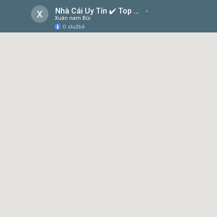
Nhà Cái Uy Tín ✔️ Top 10 Nhà Cái Uy Tín, An Toàn Nhất Năm 2026
Xuân nam Bùi
O službě