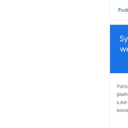
Nechte si poradit od jiných
neziskových organizací
Podí
Sy
w
Poroz
platf
s Ad 
konv