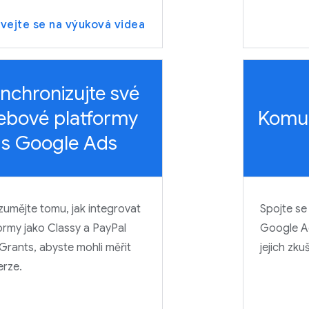
vejte se na výuková videa
nchronizujte své
ebové platformy
Komun
s Google Ads
umějte tomu, jak integrovat
Spojte se 
ormy jako Classy a PayPal
Google Ad
Grants, abyste mohli měřit
jejich zku
erze.