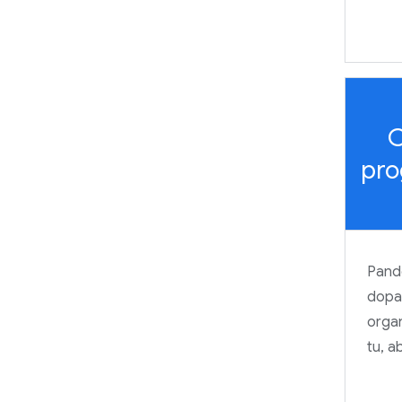
C
pro
Pand
dopa
organ
tu, 