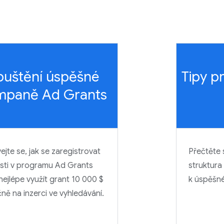
puštění úspěšné
Tipy p
mpaně Ad Grants
ejte se, jak se zaregistrovat
Přečtěte s
sti v programu Ad Grants
struktura 
nejlépe využít grant 10 000 $
k úspěšn
ně na inzerci ve vyhledávání.