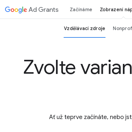
Ad Grants
Začínáme
Zobrazení ná
p to
tent
Vzdělávací zdroje
Nonprof
Zvolte varia
Ať už teprve začínáte, nebo jst