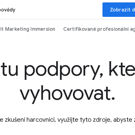
povědy
Zobrazit d
it Marketing Immersion
Certifikované profesionální a
ntu podpory, k
vyhovovat.
e zkušení harcovníci, využijte tyto zdroje, abyst