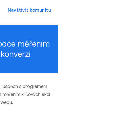
Navštívit komunitu
odce měřením
konverzí
ůj úspěch s programem
 měřením klíčových akcí
 webu.