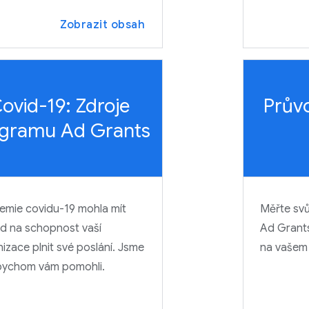
Zobrazit obsah
ovid-19: Zdroje
Prův
gramu Ad Grants
emie covidu-19 mohla mít
Měřte sv
d na schopnost vaší
Ad Grants
izace plnit své poslání. Jsme
na vašem
abychom vám pomohli.